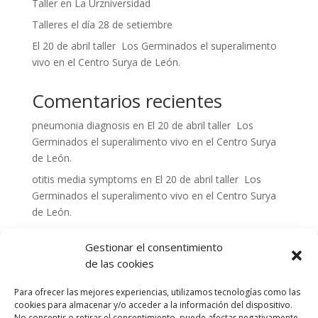
Taller en La Urzniversidad
Talleres el día 28 de setiembre
El 20 de abril taller Los Germinados el superalimento
vivo en el Centro Surya de León.
Comentarios recientes
pneumonia diagnosis
en
El 20 de abril taller Los
Germinados el superalimento vivo en el Centro Surya
de León.
otitis media symptoms
en
El 20 de abril taller Los
Germinados el superalimento vivo en el Centro Surya
de León.
amoxicillin and alcohol interactions
en
Los Germinados
Gestionar el consentimiento
El superalimento en El Colmado Santander 29 de
de las cookies
Septiembre y 3 de Octubre
bronchitis respiratory infection
en
9 de Julio en La Xana
Para ofrecer las mejores experiencias, utilizamos tecnologías como las
del Torío
cookies para almacenar y/o acceder a la información del dispositivo.
No consentir o retirar el consentimiento, puede afectar negativamente