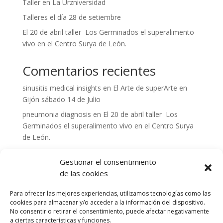
Taller en La Urzniversidad
Talleres el día 28 de setiembre
El 20 de abril taller Los Germinados el superalimento
vivo en el Centro Surya de León.
Comentarios recientes
sinusitis medical insights
en
El Arte de superArte en
Gijón sábado 14 de Julio
pneumonia diagnosis
en
El 20 de abril taller Los
Germinados el superalimento vivo en el Centro Surya
de León.
otitis media symptoms
en
El 20 de abril taller Los
Gestionar el consentimiento
Germinados el superalimento vivo en el Centro Surya
de las cookies
de León.
amoxicillin and alcohol interactions
en
Los Germinados
Para ofrecer las mejores experiencias, utilizamos tecnologías como las
El superalimento en El Colmado Santander 29 de
cookies para almacenar y/o acceder a la información del dispositivo.
No consentir o retirar el consentimiento, puede afectar negativamente
Septiembre y 3 de Octubre
a ciertas características y funciones.